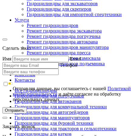
Гидроцилиндры для экскаваторов
Гидроцилиндры для скреперов
Гидроцилиндры для импортной спецтехники
Услуги
Ремонт гидроцилиндров
Ремонт гидроцилиндра экскаватора
Ремонт гидроцилиндра погрузчика
Ремонт гидроцилиндра автокрана
Ремонт гидроцилиндров манипулятора
Сделать заказ
Ремонт гидроцилиндра пресса
Ремонт гидроцилиндров самосвала
Имя
Email
Ремонт гидроцилиндров подъемника
Телефон
Производство
Клиентам
Контакты
Отправляя данные, вы соглашаетесь с нашей
Политикой
Все гидроцилиндры
конфиденциальности
и даёте согласие на обработку
Гидроцилиндры для погрузчиков
персональных данных
Гидроцилиндры для автокранов
Гидроцилиндры для коммунальной техники
Отправить
Гидроцилиндры для автогрейдеров
Гидроцилиндры для манипуляторов
Гидроцилиндры для буровой техники
Заказать звонок
Гидроцилиндры для тракторов и сельхозтехники
Гидроцилиндры для катков