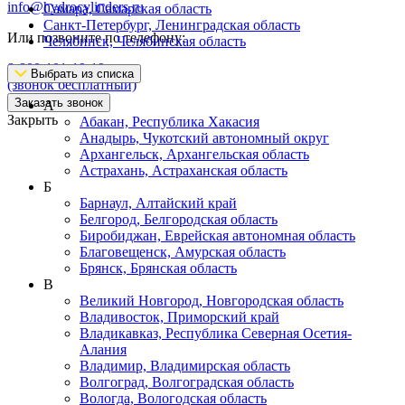
info@hydrocylinders.ru
Самара, Самарская область
Санкт-Петербург, Ленинградская область
Или позвоните по телефону:
Челябинск, Челябинская область
8-800-101-19-19
Выбрать из списка
(звонок бесплатный)
Заказать звонок
А
Закрыть
Абакан, Республика Хакасия
Анадырь, Чукотский автономный округ
Архангельск, Архангельская область
Астрахань, Астраханская область
Б
Барнаул, Алтайский край
Белгород, Белгородская область
Биробиджан, Еврейская автономная область
Благовещенск, Амурская область
Брянск, Брянская область
В
Великий Новгород, Новгородская область
Владивосток, Приморский край
Владикавказ, Республика Северная Осетия-
Алания
Владимир, Владимирская область
Волгоград, Волгоградская область
Вологда, Вологодская область