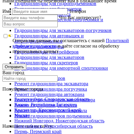
Наши специалисты перезвонят вам в ближайшее время
Гидроцилиндры для гидроподъемников
Гидроцилиндры для бульдозеров
Имя
Телефон
Гидроцилиндры для пресса
Что Вас интересует?
Гидроцилиндры для лесной спецтехники и
металловозов
Гидроцилиндры для экскаваторов-погрузчиков
Гидроцилиндры для автовышек и
Отправляя данные, вы соглашаетесь с нашей
Политикой
автогидроподъемников
конфиденциальности
и даёте согласие на обработку
Другие гидроцилиндры
персональных данных
Гидроцилиндры для грейферов
Гидроцилиндры для экскаваторов
Гидроцилиндры для скреперов
Отправить
Гидроцилиндры для импортной спецтехники
Ваш город
Ремонт гидроцилиндров
Ремонт гидроцилиндра экскаватора
Популярные города
Ремонт гидроцилиндра погрузчика
Ремонт гидроцилиндра автокрана
Екатеринбург, Свердловская область
Ремонт гидроцилиндров манипулятора
Казань, Республика Татарстан
Ремонт гидроцилиндра пресса
Краснодар, Краснодарский край
Ремонт гидроцилиндров самосвала
Москва
Ремонт гидроцилиндров подъемника
Нижний Новгород, Нижегородская область
Напишите нам на почту:
Новосибирск, Новосибирская область
Пермь, Пермский край