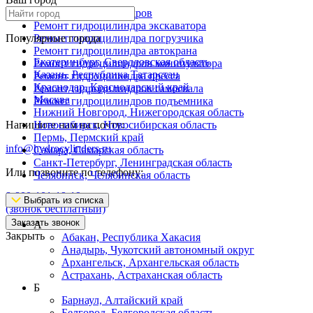
Ремонт гидроцилиндров
Ремонт гидроцилиндра экскаватора
Популярные города
Ремонт гидроцилиндра погрузчика
Ремонт гидроцилиндра автокрана
Екатеринбург, Свердловская область
Ремонт гидроцилиндров манипулятора
Казань, Республика Татарстан
Ремонт гидроцилиндра пресса
Краснодар, Краснодарский край
Ремонт гидроцилиндров самосвала
Москва
Ремонт гидроцилиндров подъемника
Нижний Новгород, Нижегородская область
Напишите нам на почту:
Новосибирск, Новосибирская область
Пермь, Пермский край
info@hydrocylinders.ru
Самара, Самарская область
Санкт-Петербург, Ленинградская область
Или позвоните по телефону:
Челябинск, Челябинская область
8-800-101-19-19
Выбрать из списка
(звонок бесплатный)
Заказать звонок
А
Закрыть
Абакан, Республика Хакасия
Анадырь, Чукотский автономный округ
Архангельск, Архангельская область
Астрахань, Астраханская область
Б
Барнаул, Алтайский край
Белгород, Белгородская область