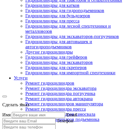
Гидроцилиндры для тракторов и сельхозтехники
Гидроцилиндры для катков
Гидроцилиндры для гидроподъемников
Гидроцилиндры для бульдозеров
Гидроцилиндры для пресса
Гидроцилиндры для лесной спецтехники и
металловозов
Гидроцилиндры для экскаваторов-погрузчиков
Гидроцилиндры для автовышек и
автогидроподъемников
Другие гидроцилиндры
Гидроцилиндры для грейферов
Гидроцилиндры для экскаваторов
Гидроцилиндры для скреперов
Гидроцилиндры для импортной спецтехники
Услуги
Ремонт гидроцилиндров
Ремонт гидроцилиндра экскаватора
Ремонт гидроцилиндра погрузчика
Ремонт гидроцилиндра автокрана
Ремонт гидроцилиндров манипулятора
Сделать заказ
Ремонт гидроцилиндра пресса
Ремонт гидроцилиндров самосвала
Имя
Email
Ремонт гидроцилиндров подъемника
Телефон
Производство