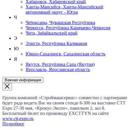
Хабаровск, Хабаровский край
Ханты-Мансийск, Ханты-Мансийский
автономный округ - Югра
Ч
Чебоксары, Чувашская Республика
Черкесск, Республика Карачаево-Черкесия
Чита, Забайкальский край
Э
Элиста, Республика Калмыкия
Ю
Южно-Сахалинск, Сахалинская область
Я
Якутск, Республика Саха (Якутия)
Ярославль, Ярославская область
Важная информация
Группа компаний «Строймашсервис» совместно с партнерами
будет рада видеть Вас на своем стенде 8‑300 на выставке CTT
Expo
27‑30 мая
, «Крокус‑Экспо», павильон 2, зал 8.
Бесплатный билет по промокоду EXCTTYN на сайте
www.сtt-expo.ru
.
Подробнее