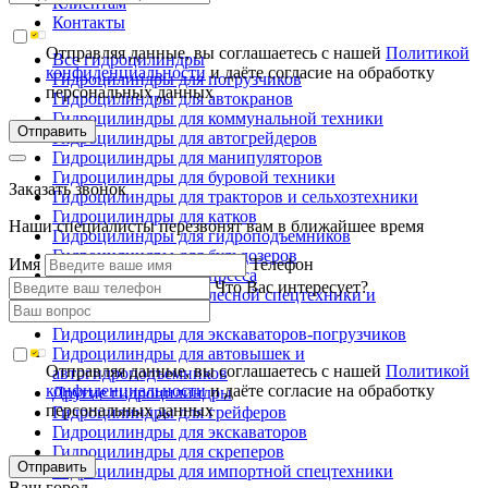
Клиентам
Контакты
Отправляя данные, вы соглашаетесь с нашей
Политикой
Все гидроцилиндры
конфиденциальности
и даёте согласие на обработку
Гидроцилиндры для погрузчиков
персональных данных
Гидроцилиндры для автокранов
Гидроцилиндры для коммунальной техники
Отправить
Гидроцилиндры для автогрейдеров
Гидроцилиндры для манипуляторов
Гидроцилиндры для буровой техники
Заказать звонок
Гидроцилиндры для тракторов и сельхозтехники
Гидроцилиндры для катков
Наши специалисты перезвонят вам в ближайшее время
Гидроцилиндры для гидроподъемников
Гидроцилиндры для бульдозеров
Имя
Телефон
Гидроцилиндры для пресса
Что Вас интересует?
Гидроцилиндры для лесной спецтехники и
металловозов
Гидроцилиндры для экскаваторов-погрузчиков
Гидроцилиндры для автовышек и
Отправляя данные, вы соглашаетесь с нашей
Политикой
автогидроподъемников
конфиденциальности
и даёте согласие на обработку
Другие гидроцилиндры
персональных данных
Гидроцилиндры для грейферов
Гидроцилиндры для экскаваторов
Гидроцилиндры для скреперов
Отправить
Гидроцилиндры для импортной спецтехники
Ваш город