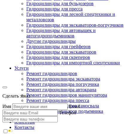
Гидроцилиндры для бульдозеров
Гидроцилиндры для пресса
Гидроцилиндры для лесной спецтехники и
металловозов
Гидроцилиндры для экскаваторов-погрузчиков
Гидроцилиндры для автовышек и
автогидроподъемников
Другие гидроцилиндры
Гидроцилиндры для грейферов
Гидроцилиндры для экскаваторов
Гидроцилиндры для скреперов
Гидроцилиндры для импортной спецтехники
Услуги
Ремонт гидроцилиндров
Ремонт гидроцилиндра экскаватора
Ремонт гидроцилиндра погрузчика
Ремонт гидроцилиндра автокрана
Ремонт гидроцилиндров манипулятора
Сделать заказ
Ремонт гидроцилиндра пресса
Ремонт гидроцилиндров самосвала
Имя
Email
Ремонт гидроцилиндров подъемника
Телефон
Производство
Клиентам
Контакты