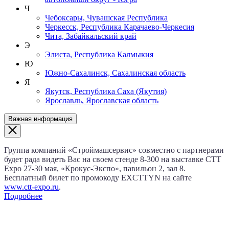
Ч
Чебоксары, Чувашская Республика
Черкесск, Республика Карачаево-Черкесия
Чита, Забайкальский край
Э
Элиста, Республика Калмыкия
Ю
Южно-Сахалинск, Сахалинская область
Я
Якутск, Республика Саха (Якутия)
Ярославль, Ярославская область
Важная информация
Группа компаний «Строймашсервис» совместно с партнерами
будет рада видеть Вас на своем стенде 8‑300 на выставке CTT
Expo
27‑30 мая
, «Крокус‑Экспо», павильон 2, зал 8.
Бесплатный билет по промокоду EXCTTYN на сайте
www.сtt-expo.ru
.
Подробнее