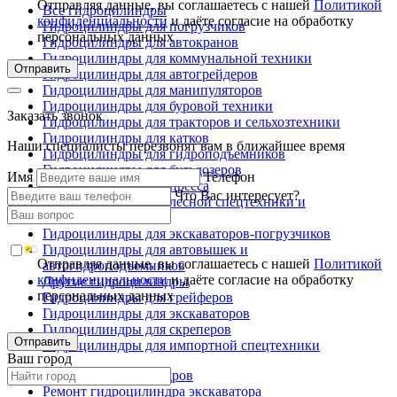
Отправляя данные, вы соглашаетесь с нашей
Политикой
Все гидроцилиндры
конфиденциальности
и даёте согласие на обработку
Гидроцилиндры для погрузчиков
персональных данных
Гидроцилиндры для автокранов
Гидроцилиндры для коммунальной техники
Отправить
Гидроцилиндры для автогрейдеров
Гидроцилиндры для манипуляторов
Гидроцилиндры для буровой техники
Заказать звонок
Гидроцилиндры для тракторов и сельхозтехники
Гидроцилиндры для катков
Наши специалисты перезвонят вам в ближайшее время
Гидроцилиндры для гидроподъемников
Гидроцилиндры для бульдозеров
Имя
Телефон
Гидроцилиндры для пресса
Что Вас интересует?
Гидроцилиндры для лесной спецтехники и
металловозов
Гидроцилиндры для экскаваторов-погрузчиков
Гидроцилиндры для автовышек и
Отправляя данные, вы соглашаетесь с нашей
Политикой
автогидроподъемников
конфиденциальности
и даёте согласие на обработку
Другие гидроцилиндры
персональных данных
Гидроцилиндры для грейферов
Гидроцилиндры для экскаваторов
Гидроцилиндры для скреперов
Отправить
Гидроцилиндры для импортной спецтехники
Ваш город
Ремонт гидроцилиндров
Ремонт гидроцилиндра экскаватора