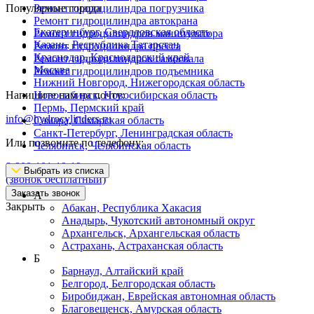
Популярные города
Ремонт гидроцилиндра погрузчика
Ремонт гидроцилиндра автокрана
Екатеринбург, Свердловская область
Ремонт гидроцилиндров манипулятора
Казань, Республика Татарстан
Ремонт гидроцилиндра пресса
Краснодар, Краснодарский край
Ремонт гидроцилиндров самосвала
Москва
Ремонт гидроцилиндров подъемника
Нижний Новгород, Нижегородская область
Напишите нам на почту:
Новосибирск, Новосибирская область
Пермь, Пермский край
info@hydrocylinders.ru
Самара, Самарская область
Санкт-Петербург, Ленинградская область
Или позвоните по телефону:
Челябинск, Челябинская область
8-800-101-19-19
Выбрать из списка
(звонок бесплатный)
Заказать звонок
А
Закрыть
Абакан, Республика Хакасия
Анадырь, Чукотский автономный округ
Архангельск, Архангельская область
Астрахань, Астраханская область
Б
Барнаул, Алтайский край
Белгород, Белгородская область
Биробиджан, Еврейская автономная область
Благовещенск, Амурская область