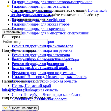
Гидроцилиндры для экскаваторов-погрузчиков
Гидроцилиндры для автовышек и
Отправляя данные, вы соглашаетесь с нашей
Политикой
автогидроподъемников
конфиденциальности
и даёте согласие на обработку
Другие гидроцилиндры
персональных данных
Гидроцилиндры для грейферов
Гидроцилиндры для экскаваторов
Гидроцилиндры для скреперов
Отправить
Гидроцилиндры для импортной спецтехники
Ваш город
Ремонт гидроцилиндров
Ремонт гидроцилиндра экскаватора
Популярные города
Ремонт гидроцилиндра погрузчика
Ремонт гидроцилиндра автокрана
Екатеринбург, Свердловская область
Ремонт гидроцилиндров манипулятора
Казань, Республика Татарстан
Ремонт гидроцилиндра пресса
Краснодар, Краснодарский край
Ремонт гидроцилиндров самосвала
Москва
Ремонт гидроцилиндров подъемника
Нижний Новгород, Нижегородская область
Напишите нам на почту:
Новосибирск, Новосибирская область
Пермь, Пермский край
info@hydrocylinders.ru
Самара, Самарская область
Санкт-Петербург, Ленинградская область
Или позвоните по телефону:
Челябинск, Челябинская область
8-800-101-19-19
Выбрать из списка
(звонок бесплатный)