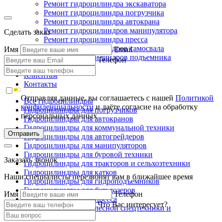
Ремонт гидроцилиндра экскаватора
Ремонт гидроцилиндра погрузчика
Ремонт гидроцилиндра автокрана
Ремонт гидроцилиндров манипулятора
Сделать заказ
Ремонт гидроцилиндра пресса
Ремонт гидроцилиндров самосвала
Имя
Email
Ремонт гидроцилиндров подъемника
Телефон
Производство
Клиентам
Контакты
Отправляя данные, вы соглашаетесь с нашей
Политикой
Все гидроцилиндры
конфиденциальности
и даёте согласие на обработку
Гидроцилиндры для погрузчиков
персональных данных
Гидроцилиндры для автокранов
Гидроцилиндры для коммунальной техники
Отправить
Гидроцилиндры для автогрейдеров
Гидроцилиндры для манипуляторов
Гидроцилиндры для буровой техники
Заказать звонок
Гидроцилиндры для тракторов и сельхозтехники
Гидроцилиндры для катков
Наши специалисты перезвонят вам в ближайшее время
Гидроцилиндры для гидроподъемников
Гидроцилиндры для бульдозеров
Имя
Телефон
Гидроцилиндры для пресса
Что Вас интересует?
Гидроцилиндры для лесной спецтехники и
металловозов